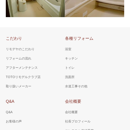
山梨県 甲府市 Ｍ様邸
山梨県 甲府市 Ｋ様邸
（浴室リフォーム）
（浴室工事０．７５坪）
お風呂場の近くで倒れた経験
洗濯機が置いてあった浴室を
のあるお客様が、冬に備えて
リフォーム。最適な大きさに
リフォーム。手摺も設置。
して窓は特注。
こだわり
各種リフォーム
リモデヤのこだわり
浴室
リフォームの流れ
キッチン
アフターメンテナンス
トイレ
山梨県 甲府市 Ｔ様邸
山梨県 甲府市 Ｎ様邸
TOTOリモデルクラブ店
洗面所
（浴室リフォーム1坪）
（浴室リフォーム）
取り扱いメーカー
水道工事その他
水が青く透き通っているよう
TOTOリモデルクラブ店の中か
に見える浴槽。お湯は、6時間
ら当社を選択。お子様と一緒
Q&A
会社概要
経過しても2度しか下がらない
に入浴できるステップ付の浴
保温力。
槽に。
Q&A
会社概要
お客様の声
社長プロフィール