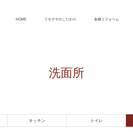
HOME
リモデヤのこだわり
各種リフォーム
洗面所
キッチン
トイレ