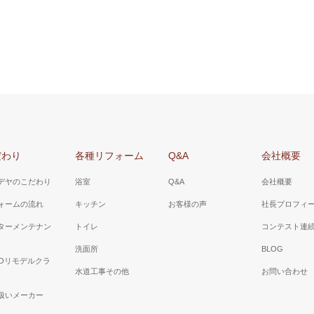
だわり
各種リフォーム
Q&A
会社概要
デヤのこだわり
浴室
Q&A
会社概要
ォームの流れ
キッチン
お客様の声
社長プロフィ
ターメンテナン
トイレ
コンテスト連
洗面所
BLOG
TOリモデルクラ
水道工事その他
お問い合わせ
扱いメーカー