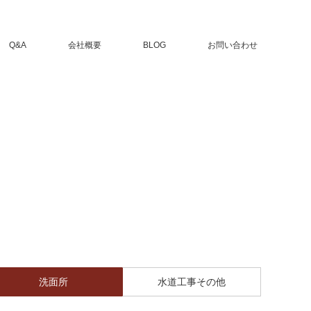
Q&A
会社概要
BLOG
お問い合わせ
洗面所
水道工事その他