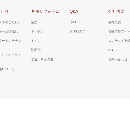
だわり
各種リフォーム
Q&A
会社概要
デヤのこだわり
浴室
Q&A
会社概要
ォームの流れ
キッチン
お客様の声
社長プロフィ
ターメンテナン
トイレ
コンテスト連
洗面所
BLOG
TOリモデルクラ
水道工事その他
お問い合わせ
扱いメーカー
Copyright ©
株式会社リモデヤ