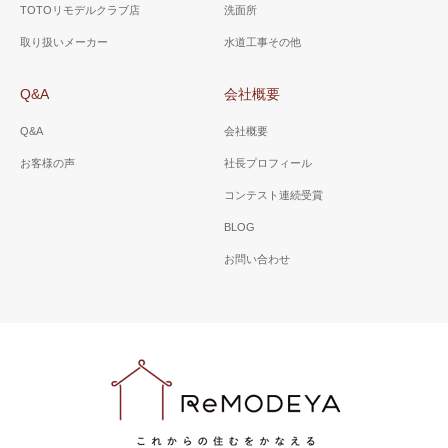
TOTOリモデルクラブ店
洗面所
（キッチン工事）
（キッチン工事）
取り扱いメーカー
水道工事その他
明るくお掃除がしやすいフロ
台所とリビングを一体感があ
ーリングに変え、流し台も交
るように。ＩＨクッキングヒ
Q&A
会社概要
換。給湯配管を台所まで引き
ーターを入れお掃除や家事が
ました。
しやすいキッチンに。
Q&A
会社概要
お客様の声
社長プロフィール
コンテスト連続受賞
BLOG
お問い合わせ