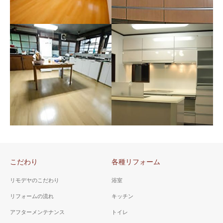
山梨県 甲府市 Ａ様邸
（キッチン工事）
山梨県 甲府市 Ｍ様邸
（キッチン工事）
広々としていて物をきれいに
収納できる明るいキッチンに
収納を増やすには、システム
リフォーム。
キッチンの引き出しタイプを
こだわり
各種リフォーム
選ぶことが最善。ＩＨだから
窓も開けられます。
リモデヤのこだわり
浴室
リフォームの流れ
キッチン
アフターメンテナンス
トイレ
山梨県 北杜市 Ｆ様邸
山梨県 北杜市 Ｏ様邸