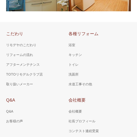
山梨県 昭和町 Ｓ様邸（洗
面所）
山梨県 市川三郷町 Ａ様
邸（洗面所リフォーム）
洗面台の水栓も奥にあるタイ
プですので洗面ボールが大き
明るく、洗濯機が洗面台の脇
く使いやすい設計に。
に収ま理、洗面台はすべて引
こだわり
各種リフォーム
き出しタイプにし、収納力を
上げました。
リモデヤのこだわり
浴室
リフォームの流れ
キッチン
アフターメンテナンス
トイレ
山梨県 甲斐市 Ｋ様邸
山梨県 甲斐市 Ａ様邸
TOTOリモデルクラブ店
洗面所
（洗面所）
（洗面所）
取り扱いメーカー
水道工事その他
３面鏡で小物類が収納でき、
ホワイト色をベースに、床は
水栓はシャワー水栓で朝シャ
ゼブラウッドホワイトを選
Q&A
会社概要
ンや洗面ボールのお掃除に便
択。ローコストで、オシャレ
利。
な脱衣場に。
Q&A
会社概要
お客様の声
社長プロフィール
コンテスト連続受賞