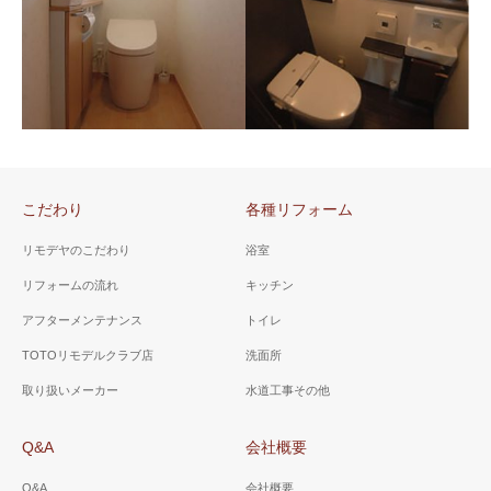
山梨県 韮崎市 Ｃ様邸
（トイレリフォーム）
山梨県 南巨摩郡 Ｋ様邸
洗うたびに洗剤が流れる洋式
（簡易水洗トイレリフォ
トイレと手洗い器、手を乾か
こだわり
各種リフォーム
ーム）
すための「ドライヒーター」
を設置。
使用していない小便器を撤
リモデヤのこだわり
浴室
去。簡易水洗トイレは浄化槽
リフォームの流れ
キッチン
など設置できない場所や、側
山梨県 市川三郷町 Ａ様
山梨県 甲斐市 T様邸
アフターメンテナンス
トイレ
溝などが無い場合に適してい
邸（トイレ工事）
（トイレ工事）
ます。
TOTOリモデルクラブ店
洗面所
節水で5.5リッターで 従来の半
手洗い器の加工が必要でした
取り扱いメーカー
水道工事その他
分の水で流します。壁埋め込
が、うまく設置ができそうで
みタイプの手洗い器も設置。
したのでご提案しました。
Q&A
会社概要
Q&A
会社概要