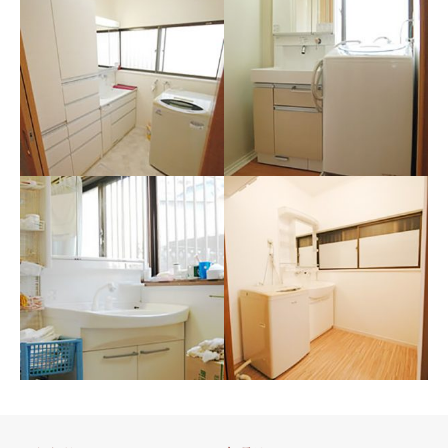
山梨県 昭和町 Ｓ様邸（洗
面所）
山梨県 市川三郷町 Ａ様
邸（洗面所リフォーム）
洗面台の水栓も奥にあるタイ
プですので洗面ボールが大き
明るく、洗濯機が洗面台の脇
く使いやすい設計に。
に収ま理、洗面台はすべて引