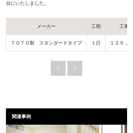
台にいたしました。
メーカー
工期
工事
ＴＯＴＯ製 スタンダードタイプ
１日
１２５，
関連事例