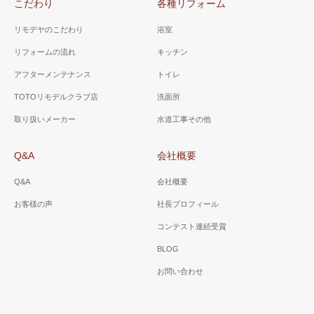
こだわり
各種リフォーム
き出しタイプにし、収納力を
上げました。
リモデヤのこだわり
浴室
リフォームの流れ
キッチン
アフターメンテナンス
トイレ
山梨県 甲斐市 Ｋ様邸
山梨県 甲斐市 Ａ様邸
TOTOリモデルクラブ店
洗面所
（洗面所）
（洗面所）
取り扱いメーカー
水道工事その他
３面鏡で小物類が収納でき、
ホワイト色をベースに、床は
水栓はシャワー水栓で朝シャ
ゼブラウッドホワイトを選
Q&A
会社概要
ンや洗面ボールのお掃除に便
択。ローコストで、オシャレ
利。
な脱衣場に。
Q&A
会社概要
お客様の声
社長プロフィール
コンテスト連続受賞
BLOG
お問い合わせ