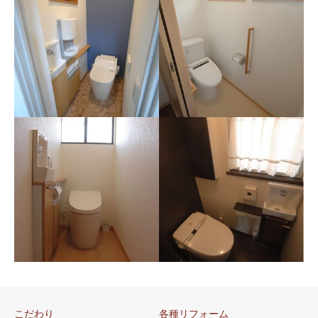
山梨県 韮崎市 Ｃ様邸
（トイレリフォーム）
山梨県 南巨摩郡 Ｋ様邸
洗うたびに洗剤が流れる洋式
（簡易水洗トイレリフォ
トイレと手洗い器、手を乾か
こだわり
各種リフォーム