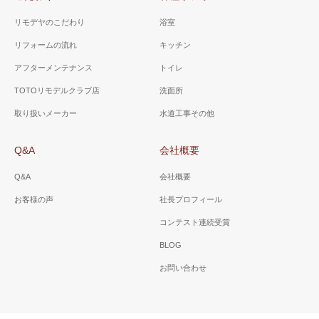
ーム）
すための「ドライヒーター」
を設置。
使用していない小便器を撤
リモデヤのこだわり
浴室
去。簡易水洗トイレは浄化槽
リフォームの流れ
キッチン
など設置できない場所や、側
山梨県 市川三郷町 Ａ様
山梨県 甲斐市 T様邸
アフターメンテナンス
トイレ
溝などが無い場合に適してい
邸（トイレ工事）
（トイレ工事）
ます。
TOTOリモデルクラブ店
洗面所
節水で5.5リッターで 従来の半
手洗い器の加工が必要でした
取り扱いメーカー
水道工事その他
分の水で流します。壁埋め込
が、うまく設置ができそうで
みタイプの手洗い器も設置。
したのでご提案しました。
Q&A
会社概要
Q&A
会社概要
お客様の声
社長プロフィール
コンテスト連続受賞
BLOG
お問い合わせ