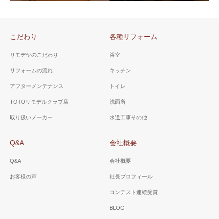
（トイレリフォーム）
山梨県 南巨摩郡 Ｋ様邸
洗うたびに洗剤が流れる洋式
（簡易水洗トイレリフォ
トイレと手洗い器、手を乾か
こだわり
各種リフォーム
ーム）
すための「ドライヒーター」
を設置。
使用していない小便器を撤
リモデヤのこだわり
浴室
去。簡易水洗トイレは浄化槽
リフォームの流れ
キッチン
など設置できない場所や、側
山梨県 市川三郷町 Ａ様
山梨県 甲斐市 T様邸
アフターメンテナンス
トイレ
溝などが無い場合に適してい
邸（トイレ工事）
（トイレ工事）
ます。
TOTOリモデルクラブ店
洗面所
節水で5.5リッターで 従来の半
手洗い器の加工が必要でした
取り扱いメーカー
水道工事その他
分の水で流します。壁埋め込
が、うまく設置ができそうで
みタイプの手洗い器も設置。
したのでご提案しました。
Q&A
会社概要
Q&A
会社概要
お客様の声
社長プロフィール
コンテスト連続受賞
BLOG