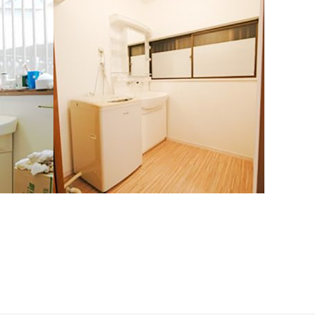
）
山梨県 甲斐市 Ａ様邸（洗面所）
ャワー水