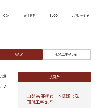
Q&A
会社概要
BLOG
お問い合わせ
洗面所
水道工事その他
が設
洗面所
ャワ
山梨県 韮崎市 N様邸（洗
面所工事１坪）