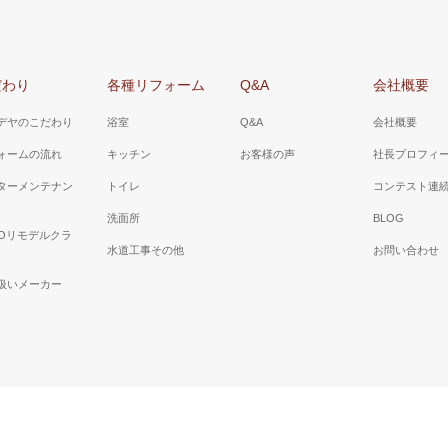
栓で朝シャンや洗面ボールのお掃除に
洗濯機が洗面台の脇に収ま理、洗面台
引き出しタイプにし、収納力を上げま
だわり
各種リフォーム
Q&A
会社概要
デヤのこだわり
浴室
Q&A
会社概要
ォームの流れ
キッチン
お客様の声
社長プロフィ
ターメンテナン
トイレ
コンテスト連
洗面所
BLOG
TOリモデルクラ
水道工事その他
お問い合わせ
扱いメーカー