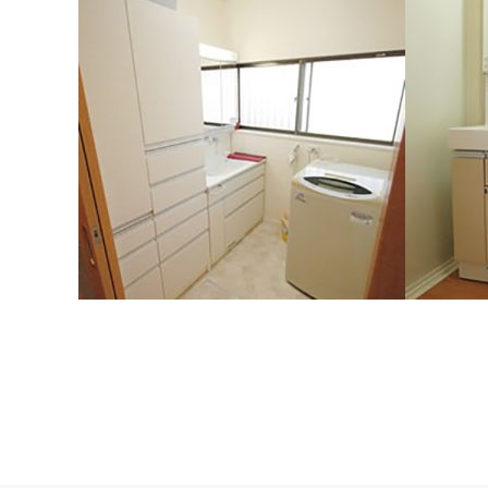
山梨県 昭和町 Ｓ様邸（洗面所）
洗面台の水栓も奥にあるタイプですので洗面ボ
山梨県 