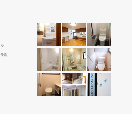
便利。
ホワイト色をベースに、床はゼブラウッドホワ
イトを選択。ローコストで、オシャレな脱衣場
に。
ール
続受賞