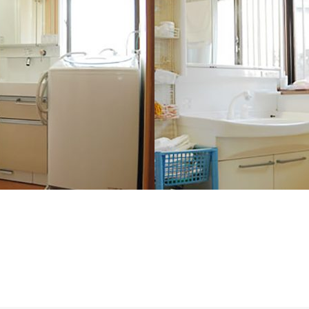
山梨県 甲斐市 Ｋ様邸（洗面所
３面鏡で小物類が収納でき、水栓はシ
市川三郷町 Ａ様邸（洗面所リフ