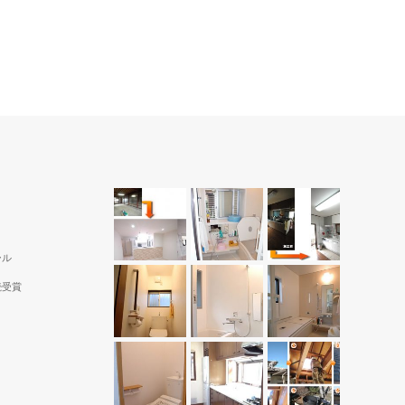
）
山梨県 甲斐市 Ａ様邸（洗面所）
ャワー水
便利。
ホワイト色をベースに、床はゼブラウッドホワ
イトを選択。ローコストで、オシャレな脱衣場
に。
ール
続受賞