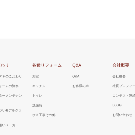
山梨県 甲斐市 Ｋ様邸（洗面所
３面鏡で小物類が収納でき、水栓はシ
市川三郷町 Ａ様邸（洗面所リフ
栓で朝シャンや洗面ボールのお掃除に
洗濯機が洗面台の脇に収ま理、洗面台
引き出しタイプにし、収納力を上げま
だわり
各種リフォーム
Q&A
会社概要
デヤのこだわり
浴室
Q&A
会社概要
ォームの流れ
キッチン
お客様の声
社長プロフィ
ターメンテナン
トイレ
コンテスト連
洗面所
BLOG
TOリモデルクラ
水道工事その他
お問い合わせ
扱いメーカー