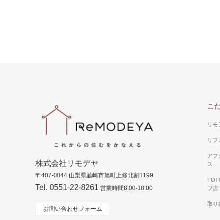
山梨県 昭和町 Ｓ様邸（洗面所）
洗面台の水栓も奥にあるタイプですので洗面ボ
山梨県 
ールが大きく使いやすい設計に。
ォーム）
明るく、
はすべて
こ
した。
リモ
リフ
アフ
株式会社リモデヤ
ス
〒407-0044 山梨県韮崎市旭町上條北割1199
TO
Tel. 0551-22-8261
営業時間8:00-18:00
ブ店
取り
お問い合わせフォーム