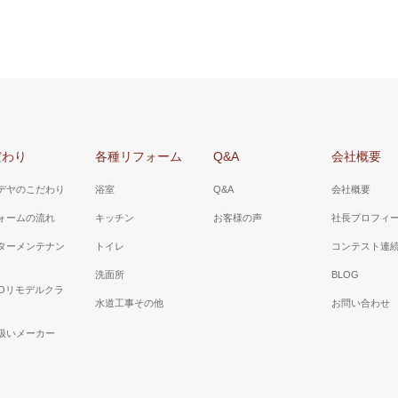
山梨県 甲斐市 Ｋ様邸（洗面所
３面鏡で小物類が収納でき、水栓はシ
市川三郷町 Ａ様邸（洗面所リフ
栓で朝シャンや洗面ボールのお掃除に
洗濯機が洗面台の脇に収ま理、洗面台
引き出しタイプにし、収納力を上げま
だわり
各種リフォーム
Q&A
会社概要
デヤのこだわり
浴室
Q&A
会社概要
ォームの流れ
キッチン
お客様の声
社長プロフィ
ターメンテナン
トイレ
コンテスト連
洗面所
BLOG
TOリモデルクラ
水道工事その他
お問い合わせ
扱いメーカー