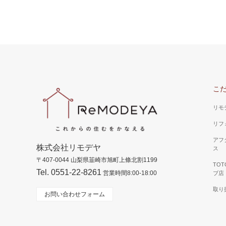
山梨県 昭和町 Ｓ様邸（洗面所）
洗面台の水栓も奥にあるタイプですので洗面ボ
山梨県 
ールが大きく使いやすい設計に。
ォーム）
明るく、
はすべて
こ
した。
リモ
リフ
アフ
株式会社リモデヤ
ス
〒407-0044 山梨県韮崎市旭町上條北割1199
TO
Tel. 0551-22-8261
営業時間8:00-18:00
ブ店
取り
お問い合わせフォーム