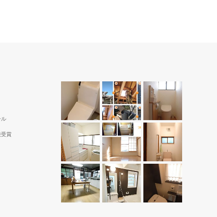
）
山梨県 甲斐市 Ａ様邸（洗面所）
ャワー水
便利。
ホワイト色をベースに、床はゼブラウッドホワ
イトを選択。ローコストで、オシャレな脱衣場
に。
ール
続受賞