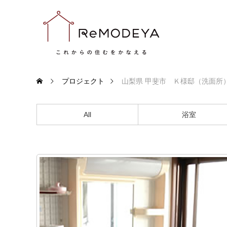
プロジェクト
山梨県 甲斐市 Ｋ様邸（洗面所
All
浴室