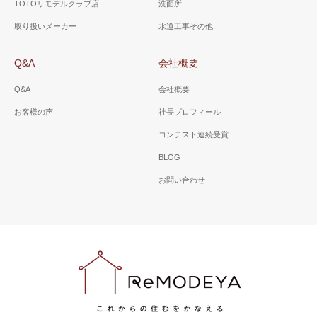
TOTOリモデルクラブ店
洗面所
（浴室リフォーム1坪）
（浴室リフォーム）
取り扱いメーカー
水道工事その他
水が青く透き通っているよう
TOTOリモデルクラブ店の中か
に見える浴槽。お湯は、6時間
ら当社を選択。お子様と一緒
Q&A
会社概要
経過しても2度しか下がらない
に入浴できるステップ付の浴
保温力。
槽に。
Q&A
会社概要
お客様の声
社長プロフィール
コンテスト連続受賞
BLOG
お問い合わせ