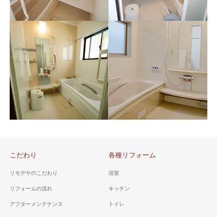
山梨県 甲府市 Ｍ様邸
山梨県 甲府市 Ｋ様邸
（浴室リフォーム）
（浴室工事０．７５坪）
お風呂場の近くで倒れた経験
洗濯機が置いてあった浴室を
のあるお客様が、冬に備えて
リフォーム。最適な大きさに
リフォーム。手摺も設置。
して窓は特注。
こだわり
各種リフォーム
リモデヤのこだわり
浴室
リフォームの流れ
キッチン
アフターメンテナンス
トイレ
山梨県 甲府市 Ｔ様邸
山梨県 甲府市 Ｎ様邸