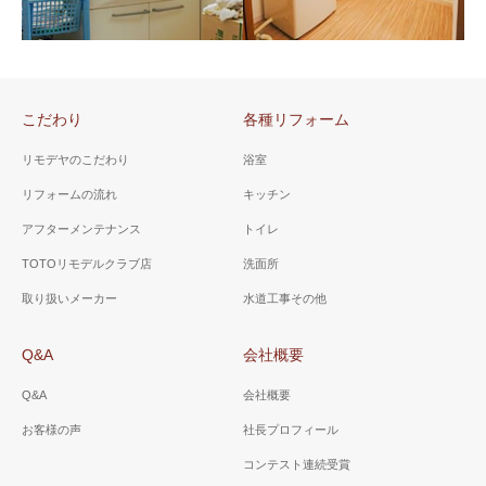
山梨県 昭和町 Ｓ様邸（洗
面所）
山梨県 市川三郷町 Ａ様
邸（洗面所リフォーム）
洗面台の水栓も奥にあるタイ
プですので洗面ボールが大き
明るく、洗濯機が洗面台の脇
く使いやすい設計に。
に収ま理、洗面台はすべて引
こだわり
各種リフォーム
き出しタイプにし、収納力を
上げました。
リモデヤのこだわり
浴室
リフォームの流れ
キッチン
アフターメンテナンス
トイレ
山梨県 甲斐市 Ｋ様邸
山梨県 甲斐市 Ａ様邸
TOTOリモデルクラブ店
洗面所
（洗面所）
（洗面所）
取り扱いメーカー
水道工事その他
３面鏡で小物類が収納でき、
ホワイト色をベースに、床は
水栓はシャワー水栓で朝シャ
ゼブラウッドホワイトを選
Q&A
会社概要
ンや洗面ボールのお掃除に便
択。ローコストで、オシャレ
利。
な脱衣場に。
Q&A
会社概要
お客様の声
社長プロフィール
コンテスト連続受賞