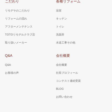
こだわり
各種リフォーム
き出しタイプにし、収納力を
上げました。
リモデヤのこだわり
浴室
リフォームの流れ
キッチン
アフターメンテナンス
トイレ
山梨県 甲斐市 Ｋ様邸
山梨県 甲斐市 Ａ様邸
TOTOリモデルクラブ店
洗面所
（洗面所）
（洗面所）
取り扱いメーカー
水道工事その他
３面鏡で小物類が収納でき、
ホワイト色をベースに、床は
水栓はシャワー水栓で朝シャ
ゼブラウッドホワイトを選
Q&A
会社概要
ンや洗面ボールのお掃除に便
択。ローコストで、オシャレ
利。
な脱衣場に。
Q&A
会社概要
お客様の声
社長プロフィール
コンテスト連続受賞
BLOG
お問い合わせ