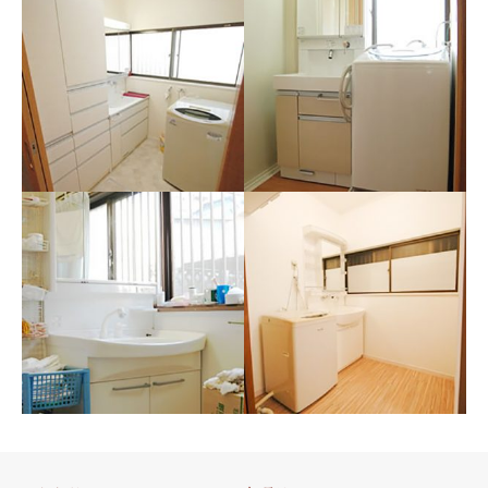
山梨県 昭和町 Ｓ様邸（洗
面所）
山梨県 市川三郷町 Ａ様
邸（洗面所リフォーム）
洗面台の水栓も奥にあるタイ
プですので洗面ボールが大き
明るく、洗濯機が洗面台の脇
く使いやすい設計に。
に収ま理、洗面台はすべて引