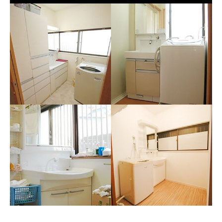
山梨県 昭和町 Ｓ様邸（洗
面所）
山梨県 市川三郷町 Ａ様
邸（洗面所リフォーム）
洗面台の水栓も奥にあるタイ