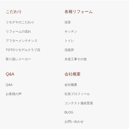
プですので洗面ボールが大き
明るく、洗濯機が洗面台の脇
く使いやすい設計に。
に収ま理、洗面台はすべて引
こだわり
各種リフォーム
き出しタイプにし、収納力を
上げました。
リモデヤのこだわり
浴室
リフォームの流れ
キッチン
アフターメンテナンス
トイレ
山梨県 甲斐市 Ｋ様邸
山梨県 甲斐市 Ａ様邸
TOTOリモデルクラブ店
洗面所
（洗面所）
（洗面所）
取り扱いメーカー
水道工事その他
３面鏡で小物類が収納でき、
ホワイト色をベースに、床は
水栓はシャワー水栓で朝シャ
ゼブラウッドホワイトを選
Q&A
会社概要
ンや洗面ボールのお掃除に便
択。ローコストで、オシャレ
利。
な脱衣場に。
Q&A
会社概要
お客様の声
社長プロフィール
コンテスト連続受賞
BLOG
お問い合わせ