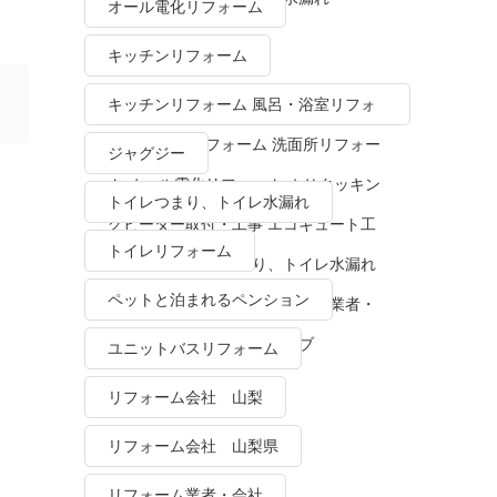
オール電化リフォーム
キッチンリフォーム
キッチンリフォーム 風呂・浴室リフォ
ーム トイレリフォーム 洗面所リフォー
ジャグジー
ム オール電化リフォーム ＩＨクッキン
トイレつまり、トイレ水漏れ
グヒーター取付・工事 エコキュート工
トイレリフォーム
事・販売 トイレつまり、トイレ水漏れ
ペットと泊まれるペンション
水栓金具修理・交換 リフォーム業者・
会社 ＴＯＴＯリモデルクラブ
ユニットバスリフォーム
リフォーム会社 山梨
リフォーム会社 山梨県
リフォーム業者・会社