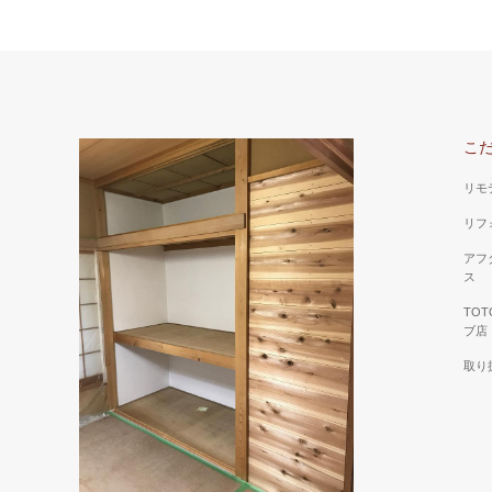
こ
リモ
リフ
アフ
ス
TO
ブ店
取り