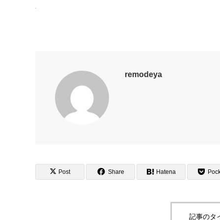
remodeya
Post
Share
Hatena
Pock
記事のタ