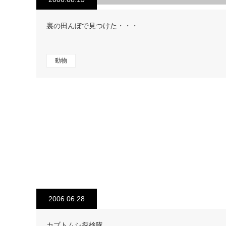
裏の田んぼで見つけた・・・
動物
2006.06.28
カブトムシ探検隊