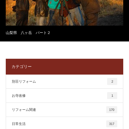
山梨県 八ヶ岳 パート２
カテゴリー
別荘リフォーム
2
お寺改修
1
リフォーム関連
170
日常生活
317