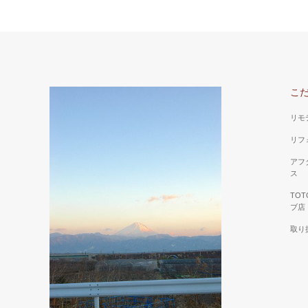
こ
リモ
リフ
アフ
ス
TO
ブ店
取り