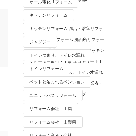
オール電化リフォーム
キッチンリフォーム
キッチンリフォーム 風呂・浴室リフォ
ーム トイレリフォーム 洗面所リフォー
ジャグジー
ム オール電化リフォーム ＩＨクッキン
トイレつまり、トイレ水漏れ
グヒーター取付・工事 エコキュート工
トイレリフォーム
事・販売 トイレつまり、トイレ水漏れ
ペットと泊まれるペンション
水栓金具修理・交換 リフォーム業者・
会社 ＴＯＴＯリモデルクラブ
ユニットバスリフォーム
リフォーム会社 山梨
リフォーム会社 山梨県
リフォーム業者・会社