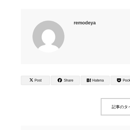
remodeya
Post
Share
Hatena
Pock
記事のタ