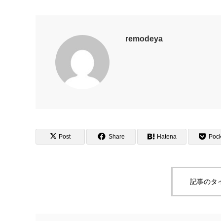
remodeya
Post
Share
Hatena
Pock
記事のタ