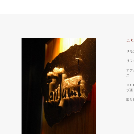
こ
リモ
リフ
アフ
ス
TO
ブ店
取り