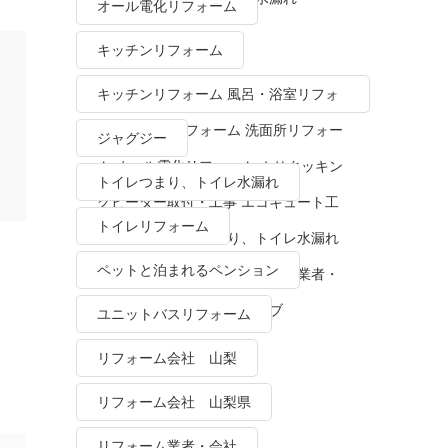
オール電化リフォーム
キッチンリフォーム
キッチンリフォーム 風呂・浴室リフォ
ーム トイレリフォーム 洗面所リフォー
ジャグジー
ム オール電化リフォーム ＩＨクッキン
トイレつまり、トイレ水漏れ
グヒーター取付・工事 エコキュート工
トイレリフォーム
事・販売 トイレつまり、トイレ水漏れ
ペットと泊まれるペンション
水栓金具修理・交換 リフォーム業者・
会社 ＴＯＴＯリモデルクラブ
ユニットバスリフォーム
リフォーム会社 山梨
リフォーム会社 山梨県
リフォーム業者・会社