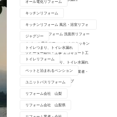
オール電化リフォーム
キッチンリフォーム
キッチンリフォーム 風呂・浴室リフォ
ーム トイレリフォーム 洗面所リフォー
ジャグジー
ム オール電化リフォーム ＩＨクッキン
トイレつまり、トイレ水漏れ
グヒーター取付・工事 エコキュート工
トイレリフォーム
事・販売 トイレつまり、トイレ水漏れ
ペットと泊まれるペンション
水栓金具修理・交換 リフォーム業者・
会社 ＴＯＴＯリモデルクラブ
ユニットバスリフォーム
リフォーム会社 山梨
リフォーム会社 山梨県
リフォーム業者・会社