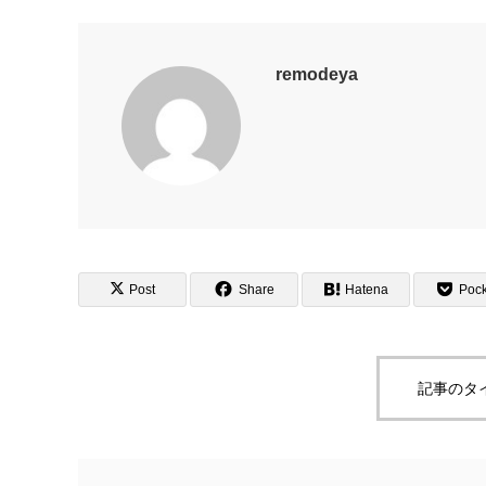
remodeya
Post
Share
Hatena
Pock
記事のタ