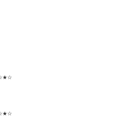
☆★☆
☆★☆