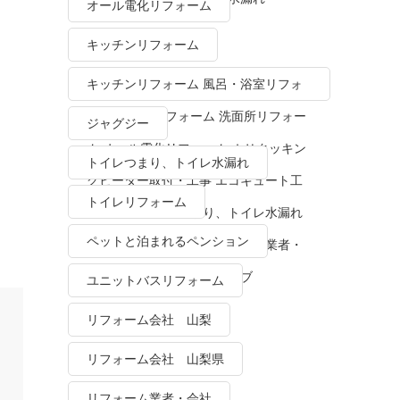
オール電化リフォーム
キッチンリフォーム
キッチンリフォーム 風呂・浴室リフォ
ーム トイレリフォーム 洗面所リフォー
ジャグジー
ム オール電化リフォーム ＩＨクッキン
トイレつまり、トイレ水漏れ
グヒーター取付・工事 エコキュート工
トイレリフォーム
事・販売 トイレつまり、トイレ水漏れ
ペットと泊まれるペンション
水栓金具修理・交換 リフォーム業者・
会社 ＴＯＴＯリモデルクラブ
ユニットバスリフォーム
リフォーム会社 山梨
リフォーム会社 山梨県
リフォーム業者・会社