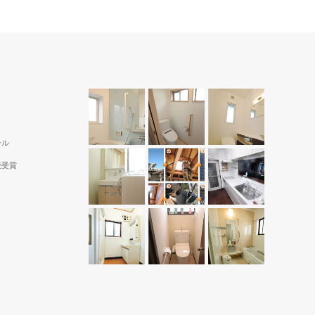
ール
続受賞