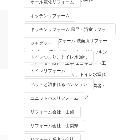
オール電化リフォーム
キッチンリフォーム
キッチンリフォーム 風呂・浴室リフォ
ーム トイレリフォーム 洗面所リフォー
ジャグジー
ム オール電化リフォーム ＩＨクッキン
トイレつまり、トイレ水漏れ
グヒーター取付・工事 エコキュート工
トイレリフォーム
事・販売 トイレつまり、トイレ水漏れ
ペットと泊まれるペンション
水栓金具修理・交換 リフォーム業者・
会社 ＴＯＴＯリモデルクラブ
ユニットバスリフォーム
リフォーム会社 山梨
リフォーム会社 山梨県
リフォーム業者・会社