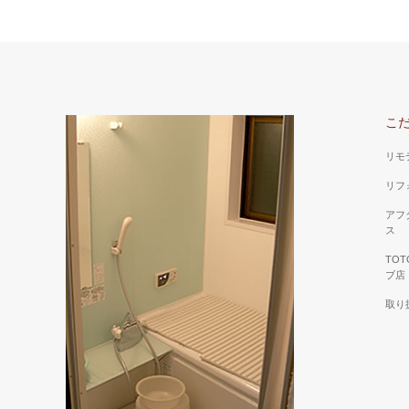
こ
リモ
リフ
アフ
ス
TO
ブ店
取り