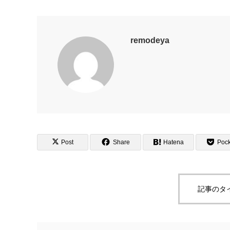
remodeya
Post
Share
Hatena
Pock
記事のタ