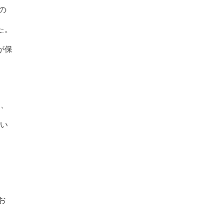
の
た。
が保
き、
でい
お