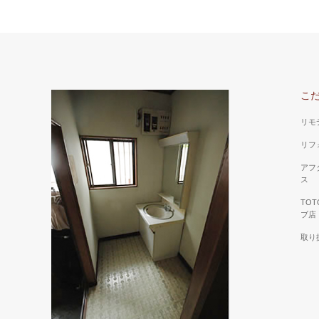
こ
リモ
リフ
アフ
ス
TO
ブ店
取り