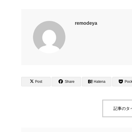
remodeya
Post
Share
Hatena
Pock
記事のタ