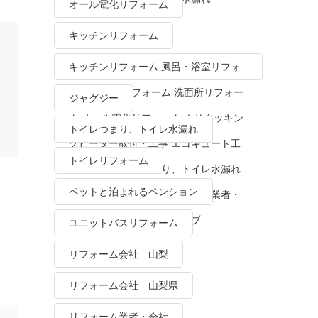
オール電化リフォーム
キッチンリフォーム
キッチンリフォーム 風呂・浴室リフォ
ーム トイレリフォーム 洗面所リフォー
ジャグジー
ム オール電化リフォーム ＩＨクッキン
トイレつまり、トイレ水漏れ
グヒーター取付・工事 エコキュート工
トイレリフォーム
事・販売 トイレつまり、トイレ水漏れ
ペットと泊まれるペンション
水栓金具修理・交換 リフォーム業者・
会社 ＴＯＴＯリモデルクラブ
ユニットバスリフォーム
リフォーム会社 山梨
リフォーム会社 山梨県
リフォーム業者・会社