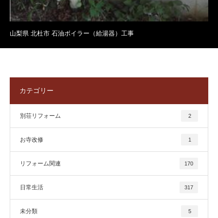
山梨県 北杜市 石油ボイラー（給湯器）工事
カテゴリー
別荘リフォーム
2
お寺改修
1
リフォーム関連
170
日常生活
317
未分類
5