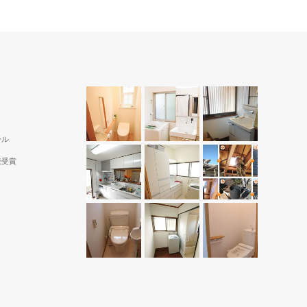
ール
続受賞