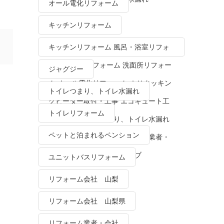
オール電化リフォーム
キッチンリフォーム
キッチンリフォーム 風呂・浴室リフォ
ーム トイレリフォーム 洗面所リフォー
ジャグジー
ム オール電化リフォーム ＩＨクッキン
トイレつまり、トイレ水漏れ
グヒーター取付・工事 エコキュート工
トイレリフォーム
事・販売 トイレつまり、トイレ水漏れ
ペットと泊まれるペンション
水栓金具修理・交換 リフォーム業者・
会社 ＴＯＴＯリモデルクラブ
ユニットバスリフォーム
リフォーム会社 山梨
リフォーム会社 山梨県
リフォーム業者・会社