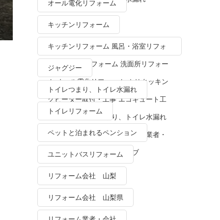
オール電化リフォーム
キッチンリフォーム
キッチンリフォーム 風呂・浴室リフォ
ーム トイレリフォーム 洗面所リフォー
ジャグジー
ム オール電化リフォーム ＩＨクッキン
トイレつまり、トイレ水漏れ
グヒーター取付・工事 エコキュート工
トイレリフォーム
事・販売 トイレつまり、トイレ水漏れ
ペットと泊まれるペンション
水栓金具修理・交換 リフォーム業者・
会社 ＴＯＴＯリモデルクラブ
ユニットバスリフォーム
リフォーム会社 山梨
リフォーム会社 山梨県
リフォーム業者・会社