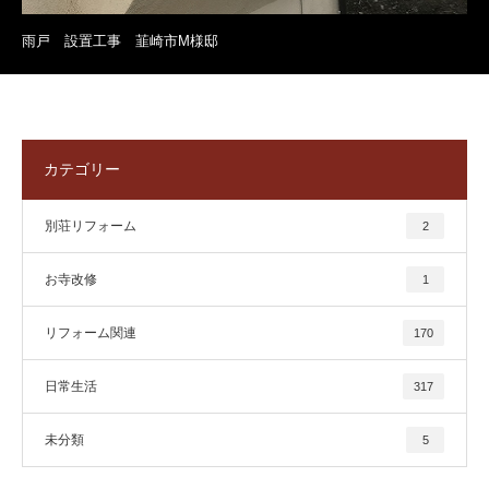
雨戸 設置工事 韮崎市M様邸
カテゴリー
別荘リフォーム
2
お寺改修
1
リフォーム関連
170
日常生活
317
未分類
5