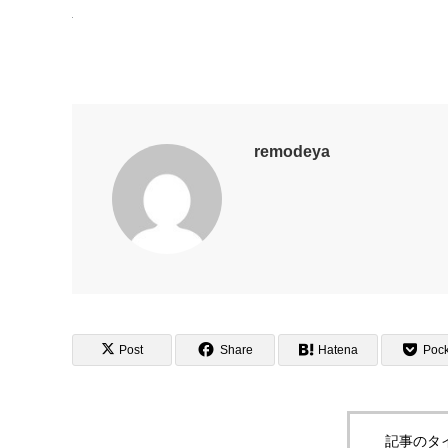
remodeya
Post
Share
Hatena
Pock
記事のタ