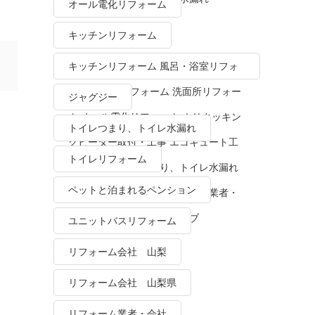
オール電化リフォーム
キッチンリフォーム
キッチンリフォーム 風呂・浴室リフォ
ーム トイレリフォーム 洗面所リフォー
ジャグジー
ム オール電化リフォーム ＩＨクッキン
トイレつまり、トイレ水漏れ
グヒーター取付・工事 エコキュート工
トイレリフォーム
事・販売 トイレつまり、トイレ水漏れ
ペットと泊まれるペンション
水栓金具修理・交換 リフォーム業者・
会社 ＴＯＴＯリモデルクラブ
ユニットバスリフォーム
リフォーム会社 山梨
リフォーム会社 山梨県
リフォーム業者・会社