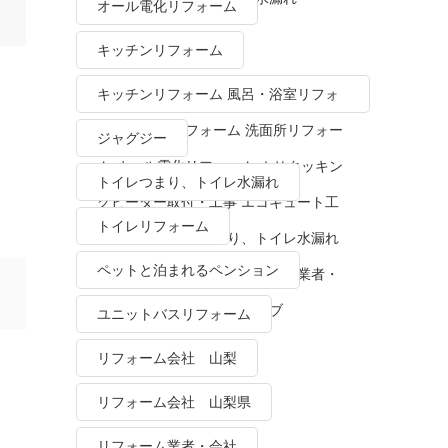
オール電化リフォーム
キッチンリフォーム
キッチンリフォーム 風呂・浴室リフォ
ーム トイレリフォーム 洗面所リフォー
ジャグジー
ム オール電化リフォーム ＩＨクッキン
トイレつまり、トイレ水漏れ
グヒーター取付・工事 エコキュート工
トイレリフォーム
事・販売 トイレつまり、トイレ水漏れ
ペットと泊まれるペンション
水栓金具修理・交換 リフォーム業者・
会社 ＴＯＴＯリモデルクラブ
ユニットバスリフォーム
リフォーム会社 山梨
リフォーム会社 山梨県
リフォーム業者・会社