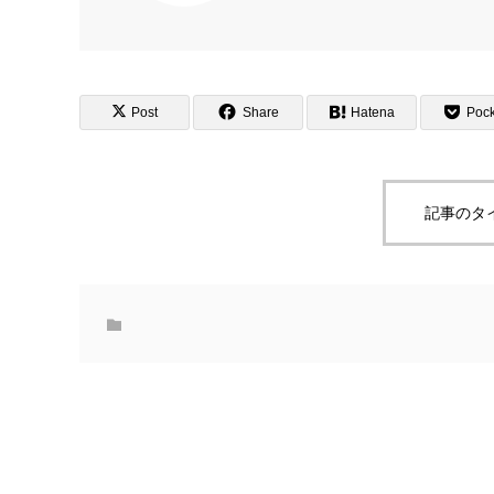
Post
Share
Hatena
Pock
記事のタ