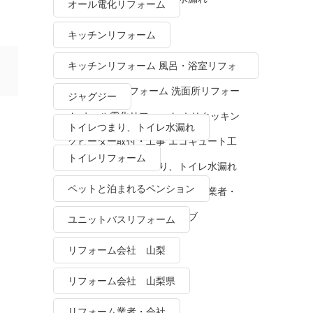
オール電化リフォーム
キッチンリフォーム
キッチンリフォーム 風呂・浴室リフォ
ーム トイレリフォーム 洗面所リフォー
ジャグジー
ム オール電化リフォーム ＩＨクッキン
トイレつまり、トイレ水漏れ
グヒーター取付・工事 エコキュート工
トイレリフォーム
事・販売 トイレつまり、トイレ水漏れ
ペットと泊まれるペンション
水栓金具修理・交換 リフォーム業者・
会社 ＴＯＴＯリモデルクラブ
ユニットバスリフォーム
リフォーム会社 山梨
リフォーム会社 山梨県
リフォーム業者・会社