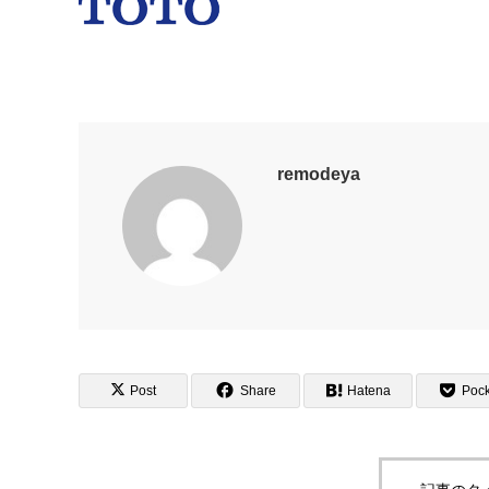
remodeya
Post
Share
Hatena
Pock