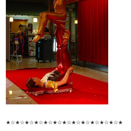
★☆★☆★☆★☆★☆★☆★☆★☆★☆★☆★☆★☆★