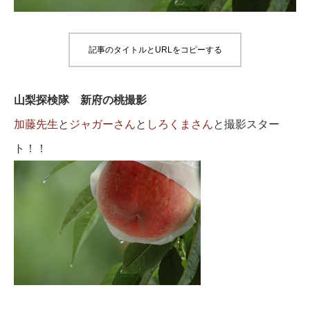
記事のタイトルとURLをコピーする
山梨探検隊 新府の桃撮影
加藤先生
と
ジャガーさん
と
しろくまさん
と撮影スター
ト！！