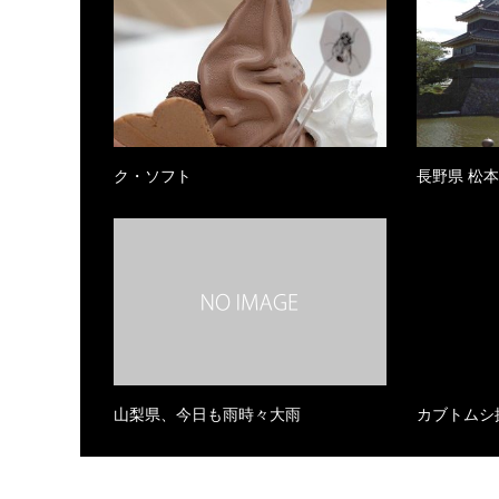
ク・ソフト
長野県 松
山梨県、今日も雨時々大雨
カブトムシ