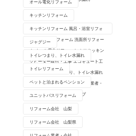
オール電化リフォーム
キッチンリフォーム
キッチンリフォーム 風呂・浴室リフォ
ーム トイレリフォーム 洗面所リフォー
ジャグジー
ム オール電化リフォーム ＩＨクッキン
トイレつまり、トイレ水漏れ
グヒーター取付・工事 エコキュート工
トイレリフォーム
事・販売 トイレつまり、トイレ水漏れ
ペットと泊まれるペンション
水栓金具修理・交換 リフォーム業者・
会社 ＴＯＴＯリモデルクラブ
ユニットバスリフォーム
リフォーム会社 山梨
リフォーム会社 山梨県
リフォーム業者・会社