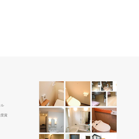
ール
続受賞