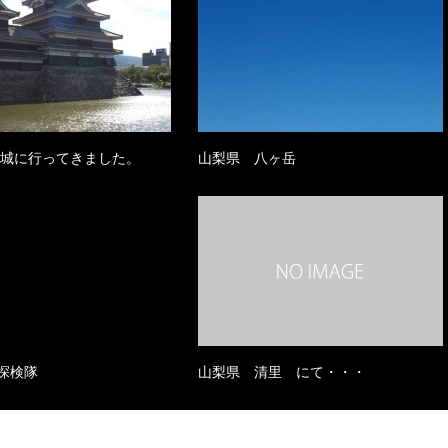
本城に行ってきました。
山梨県 八ヶ岳
探検隊
山梨県 清里 にて・・・