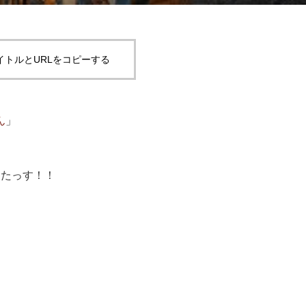
イトルとURLをコピーする
ん
」
したっす！！