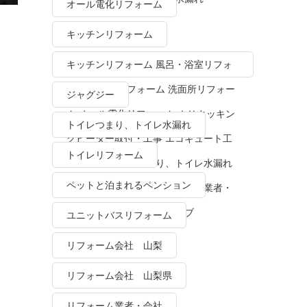
オール電化リフォーム
キッチンリフォーム
キッチンリフォーム 風呂・浴室リフォ
ーム トイレリフォーム 洗面所リフォー
ジャグジー
ム オール電化リフォーム ＩＨクッキン
トイレつまり、トイレ水漏れ
グヒーター取付・工事 エコキュート工
トイレリフォーム
事・販売 トイレつまり、トイレ水漏れ
ペットと泊まれるペンション
水栓金具修理・交換 リフォーム業者・
会社 ＴＯＴＯリモデルクラブ
ユニットバスリフォーム
リフォーム会社 山梨
リフォーム会社 山梨県
リフォーム業者・会社