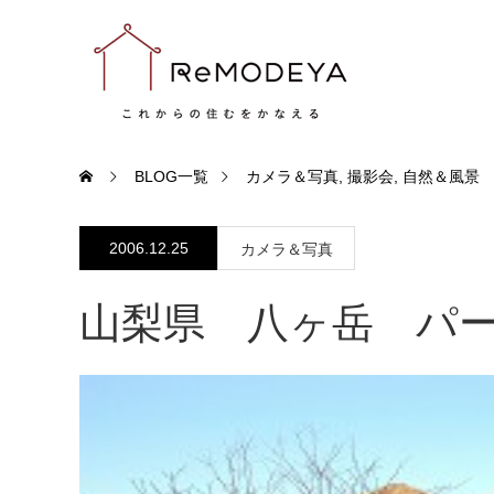
BLOG一覧
カメラ＆写真
,
撮影会
,
自然＆風景
2006.12.25
カメラ＆写真
山梨県 八ヶ岳 パ