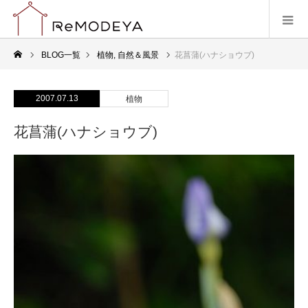
BLOG一覧
植物
,
自然＆風景
花菖蒲(ハナショウブ)
2007.07.13
植物
花菖蒲(ハナショウブ)