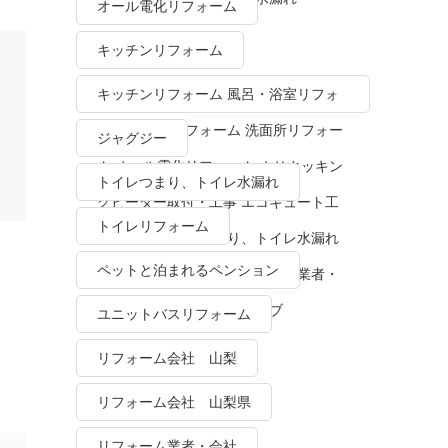
オール電化リフォーム
キッチンリフォーム
キッチンリフォーム 風呂・浴室リフォ
ーム トイレリフォーム 洗面所リフォー
ジャグジー
ム オール電化リフォーム ＩＨクッキン
トイレつまり、トイレ水漏れ
グヒーター取付・工事 エコキュート工
トイレリフォーム
事・販売 トイレつまり、トイレ水漏れ
ペットと泊まれるペンション
水栓金具修理・交換 リフォーム業者・
会社 ＴＯＴＯリモデルクラブ
ユニットバスリフォーム
リフォーム会社 山梨
リフォーム会社 山梨県
リフォーム業者・会社