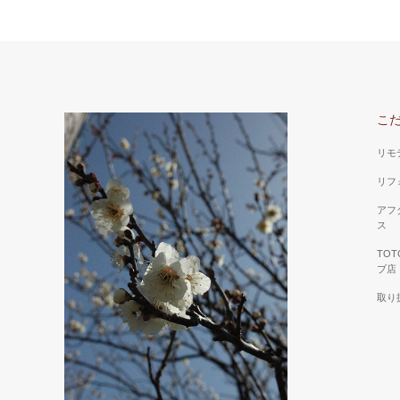
こ
リモ
リフ
アフ
ス
TO
ブ店
取り