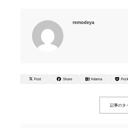
remodeya
Post
Share
Hatena
Pock
記事のタ