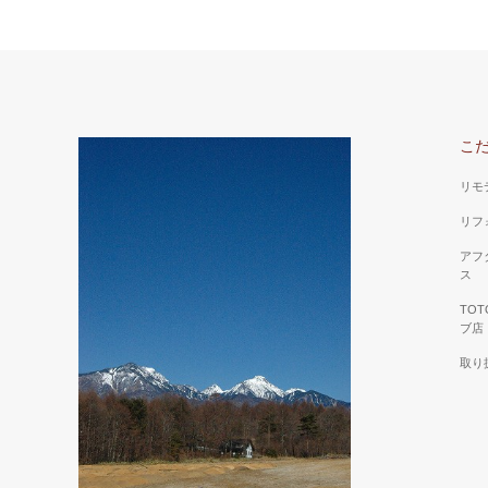
こ
リモ
リフ
アフ
ス
TO
ブ店
取り