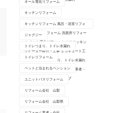
オール電化リフォーム
キッチンリフォーム
キッチンリフォーム 風呂・浴室リフォ
ーム トイレリフォーム 洗面所リフォー
ジャグジー
ム オール電化リフォーム ＩＨクッキン
トイレつまり、トイレ水漏れ
グヒーター取付・工事 エコキュート工
トイレリフォーム
事・販売 トイレつまり、トイレ水漏れ
ペットと泊まれるペンション
水栓金具修理・交換 リフォーム業者・
会社 ＴＯＴＯリモデルクラブ
ユニットバスリフォーム
リフォーム会社 山梨
リフォーム会社 山梨県
リフォーム業者・会社