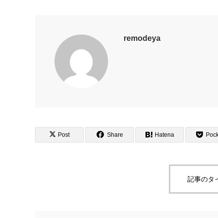
remodeya
Post
Share
Hatena
Pock
記事のタ