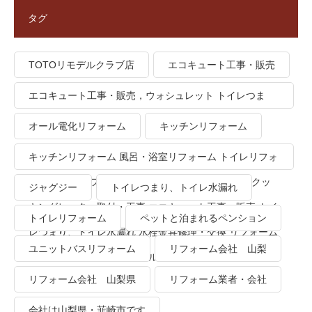
タグ
TOTOリモデルクラブ店
エコキュート工事・販売
エコキュート工事・販売，ウォシュレット トイレつま
り、トイレ水漏れ
オール電化リフォーム
キッチンリフォーム
キッチンリフォーム 風呂・浴室リフォーム トイレリフォ
ーム 洗面所リフォーム オール電化リフォーム ＩＨクッ
ジャグジー
トイレつまり、トイレ水漏れ
キングヒーター取付・工事 エコキュート工事・販売 トイ
トイレリフォーム
ペットと泊まれるペンション
レつまり、トイレ水漏れ 水栓金具修理・交換 リフォーム
ユニットバスリフォーム
リフォーム会社 山梨
業者・会社 ＴＯＴＯリモデルクラブ
リフォーム会社 山梨県
リフォーム業者・会社
会社は山梨県・韮崎市です