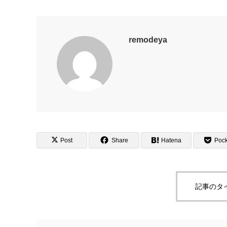
remodeya
Post
Share
Hatena
Pock
記事のタ