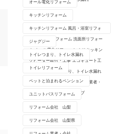
オール電化リフォーム
キッチンリフォーム
キッチンリフォーム 風呂・浴室リフォ
ーム トイレリフォーム 洗面所リフォー
ジャグジー
ム オール電化リフォーム ＩＨクッキン
トイレつまり、トイレ水漏れ
グヒーター取付・工事 エコキュート工
トイレリフォーム
事・販売 トイレつまり、トイレ水漏れ
ペットと泊まれるペンション
水栓金具修理・交換 リフォーム業者・
会社 ＴＯＴＯリモデルクラブ
ユニットバスリフォーム
リフォーム会社 山梨
リフォーム会社 山梨県
リフォーム業者・会社