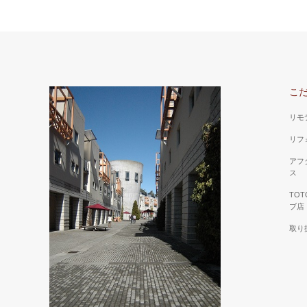
こ
リモ
リフ
アフ
ス
TO
ブ店
取り