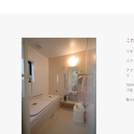
こ
リモ
リフ
アフ
ス
TO
ブ店
取り