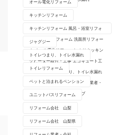
オール電化リフォーム
キッチンリフォーム
キッチンリフォーム 風呂・浴室リフォ
ーム トイレリフォーム 洗面所リフォー
ジャグジー
ム オール電化リフォーム ＩＨクッキン
トイレつまり、トイレ水漏れ
グヒーター取付・工事 エコキュート工
トイレリフォーム
事・販売 トイレつまり、トイレ水漏れ
ペットと泊まれるペンション
水栓金具修理・交換 リフォーム業者・
会社 ＴＯＴＯリモデルクラブ
ユニットバスリフォーム
リフォーム会社 山梨
リフォーム会社 山梨県
リフォーム業者・会社