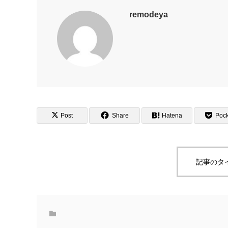
remodeya
Post
Share
Hatena
Pock
記事のタ