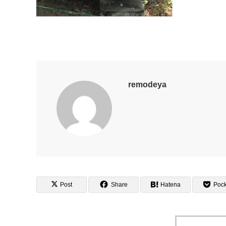
remodeya
Post
Share
Hatena
Pock