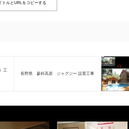
イトルとURLをコピーする
）工
長野県 蓼科高原 ジャグジー 設置工事