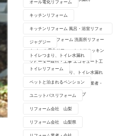
オール電化リフォーム
キッチンリフォーム
キッチンリフォーム 風呂・浴室リフォ
ーム トイレリフォーム 洗面所リフォー
ジャグジー
ム オール電化リフォーム ＩＨクッキン
トイレつまり、トイレ水漏れ
グヒーター取付・工事 エコキュート工
トイレリフォーム
事・販売 トイレつまり、トイレ水漏れ
ペットと泊まれるペンション
水栓金具修理・交換 リフォーム業者・
会社 ＴＯＴＯリモデルクラブ
ユニットバスリフォーム
リフォーム会社 山梨
リフォーム会社 山梨県
リフォーム業者・会社