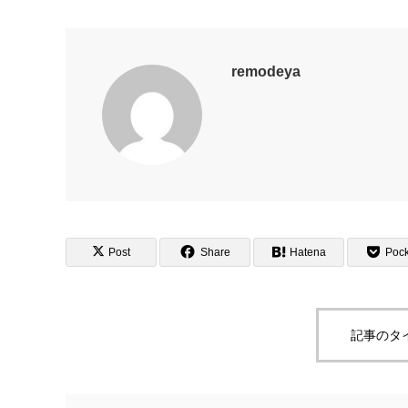
remodeya
Post
Share
Hatena
Pock
記事のタ