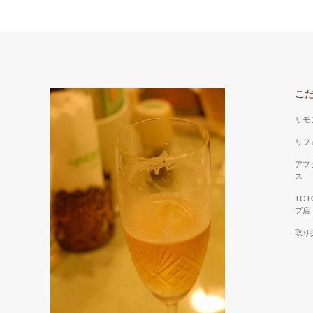
こ
リモ
リフ
アフ
ス
TO
ブ店
取り