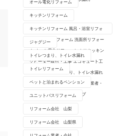
オール電化リフォーム
キッチンリフォーム
キッチンリフォーム 風呂・浴室リフォ
ーム トイレリフォーム 洗面所リフォー
ジャグジー
ム オール電化リフォーム ＩＨクッキン
トイレつまり、トイレ水漏れ
グヒーター取付・工事 エコキュート工
トイレリフォーム
事・販売 トイレつまり、トイレ水漏れ
ペットと泊まれるペンション
水栓金具修理・交換 リフォーム業者・
会社 ＴＯＴＯリモデルクラブ
ユニットバスリフォーム
リフォーム会社 山梨
リフォーム会社 山梨県
リフォーム業者・会社