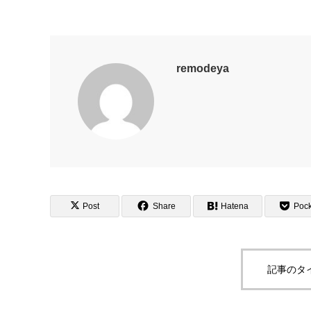
remodeya
Post
Share
Hatena
Pock
記事のタ