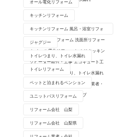
オール電化リフォーム
キッチンリフォーム
キッチンリフォーム 風呂・浴室リフォ
ーム トイレリフォーム 洗面所リフォー
ジャグジー
ム オール電化リフォーム ＩＨクッキン
トイレつまり、トイレ水漏れ
グヒーター取付・工事 エコキュート工
トイレリフォーム
事・販売 トイレつまり、トイレ水漏れ
ペットと泊まれるペンション
水栓金具修理・交換 リフォーム業者・
会社 ＴＯＴＯリモデルクラブ
ユニットバスリフォーム
リフォーム会社 山梨
リフォーム会社 山梨県
リフォーム業者・会社