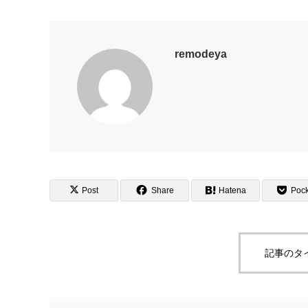
remodeya
Post
Share
Hatena
Pock
記事のタ