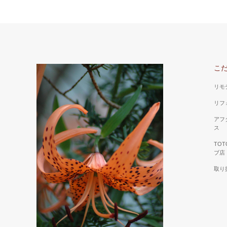
こ
リモ
リフ
アフ
ス
TO
ブ店
取り