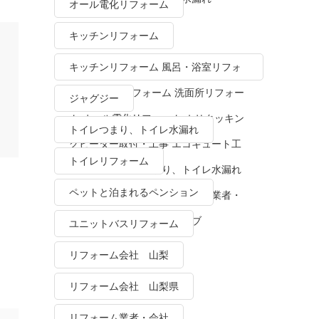
オール電化リフォーム
キッチンリフォーム
キッチンリフォーム 風呂・浴室リフォ
ーム トイレリフォーム 洗面所リフォー
ジャグジー
ム オール電化リフォーム ＩＨクッキン
トイレつまり、トイレ水漏れ
グヒーター取付・工事 エコキュート工
トイレリフォーム
事・販売 トイレつまり、トイレ水漏れ
ペットと泊まれるペンション
水栓金具修理・交換 リフォーム業者・
会社 ＴＯＴＯリモデルクラブ
ユニットバスリフォーム
リフォーム会社 山梨
リフォーム会社 山梨県
リフォーム業者・会社