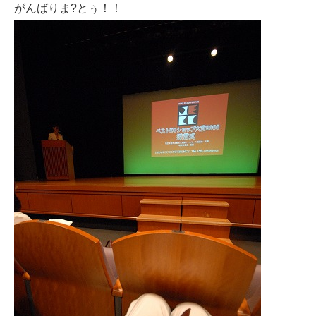
がんばりま?とぅ！！