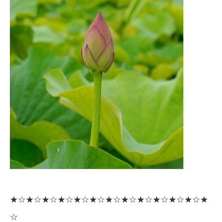
★☆★☆★☆★☆★☆★☆★☆★☆★☆★☆★☆★☆★
☆