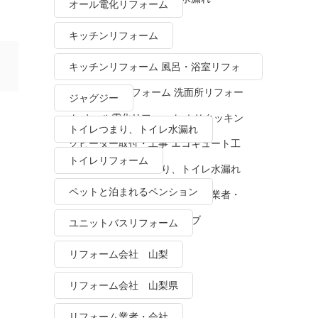
オール電化リフォーム
キッチンリフォーム
キッチンリフォーム 風呂・浴室リフォ
ーム トイレリフォーム 洗面所リフォー
ジャグジー
ム オール電化リフォーム ＩＨクッキン
トイレつまり、トイレ水漏れ
グヒーター取付・工事 エコキュート工
トイレリフォーム
事・販売 トイレつまり、トイレ水漏れ
ペットと泊まれるペンション
水栓金具修理・交換 リフォーム業者・
会社 ＴＯＴＯリモデルクラブ
ユニットバスリフォーム
リフォーム会社 山梨
リフォーム会社 山梨県
リフォーム業者・会社