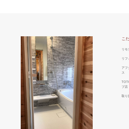
こ
リモ
リフ
アフ
ス
TO
ブ店
取り