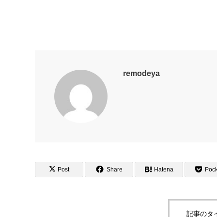
remodeya
Post
Share
Hatena
Pock
記事のタ